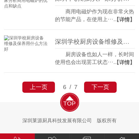
商用电磁炉作为现在非常火热
的节能产品，在使用上···…
【详情】
深圳学校厨房设备维修及保养用什么方法好
厨房设备也如人一样，长时间
使用也会出现罢工状态···…
【详情】
上一页
6
/ 7
下一页
TOP
深圳莱源厨具科技发展有限公司 版权所有